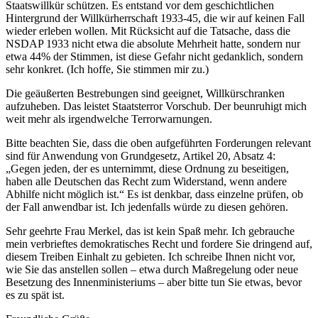
Staatswillkür schützen. Es entstand vor dem geschichtlichen
Hintergrund der Willkürherrschaft 1933-45, die wir auf keinen Fall
wieder erleben wollen. Mit Rücksicht auf die Tatsache, dass die
NSDAP 1933 nicht etwa die absolute Mehrheit hatte, sondern nur
etwa 44% der Stimmen, ist diese Gefahr nicht gedanklich, sondern
sehr konkret. (Ich hoffe, Sie stimmen mir zu.)
Die geäußerten Bestrebungen sind geeignet, Willkürschranken
aufzuheben. Das leistet Staatsterror Vorschub. Der beunruhigt mich
weit mehr als irgendwelche Terrorwarnungen.
Bitte beachten Sie, dass die oben aufgeführten Forderungen relevant
sind für Anwendung von Grundgesetz, Artikel 20, Absatz 4:
„Gegen jeden, der es unternimmt, diese Ordnung zu beseitigen,
haben alle Deutschen das Recht zum Widerstand, wenn andere
Abhilfe nicht möglich ist.“ Es ist denkbar, dass einzelne prüfen, ob
der Fall anwendbar ist. Ich jedenfalls würde zu diesen gehören.
Sehr geehrte Frau Merkel, das ist kein Spaß mehr. Ich gebrauche
mein verbrieftes demokratisches Recht und fordere Sie dringend auf,
diesem Treiben Einhalt zu gebieten. Ich schreibe Ihnen nicht vor,
wie Sie das anstellen sollen – etwa durch Maßregelung oder neue
Besetzung des Innenministeriums – aber bitte tun Sie etwas, bevor
es zu spät ist.