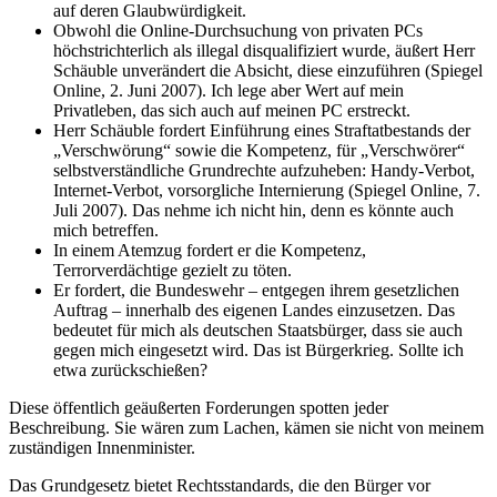
auf deren Glaubwürdigkeit.
Obwohl die Online-Durchsuchung von privaten PCs
höchstrichterlich als illegal disqualifiziert wurde, äußert Herr
Schäuble unverändert die Absicht, diese einzuführen (Spiegel
Online, 2. Juni 2007). Ich lege aber Wert auf mein
Privatleben, das sich auch auf meinen PC erstreckt.
Herr Schäuble fordert Einführung eines Straftatbestands der
„Verschwörung“ sowie die Kompetenz, für „Verschwörer“
selbstverständliche Grundrechte aufzuheben: Handy-Verbot,
Internet-Verbot, vorsorgliche Internierung (Spiegel Online, 7.
Juli 2007). Das nehme ich nicht hin, denn es könnte auch
mich betreffen.
In einem Atemzug fordert er die Kompetenz,
Terrorverdächtige gezielt zu töten.
Er fordert, die Bundeswehr – entgegen ihrem gesetzlichen
Auftrag – innerhalb des eigenen Landes einzusetzen. Das
bedeutet für mich als deutschen Staatsbürger, dass sie auch
gegen mich eingesetzt wird. Das ist Bürgerkrieg. Sollte ich
etwa zurückschießen?
Diese öffentlich geäußerten Forderungen spotten jeder
Beschreibung. Sie wären zum Lachen, kämen sie nicht von meinem
zuständigen Innenminister.
Das Grundgesetz bietet Rechtsstandards, die den Bürger vor