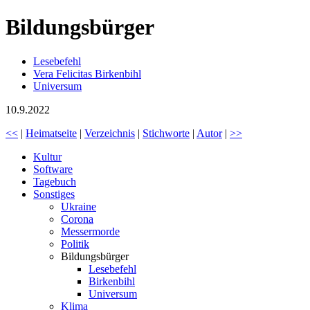
Bildungsbürger
Lesebefehl
Vera Felicitas Birkenbihl
Universum
10.9.2022
<<
|
Heimatseite
|
Verzeichnis
|
Stichworte
|
Autor
|
>>
Kultur
Software
Tagebuch
Sonstiges
Ukraine
Corona
Messermorde
Politik
Bildungsbürger
Lesebefehl
Birkenbihl
Universum
Klima