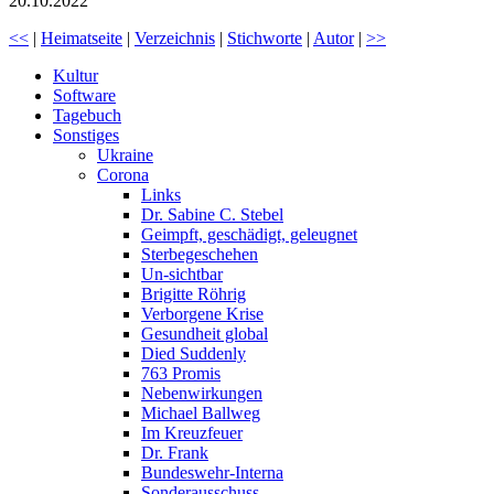
20.10.2022
<<
|
Heimatseite
|
Verzeichnis
|
Stichworte
|
Autor
|
>>
Kultur
Software
Tagebuch
Sonstiges
Ukraine
Corona
Links
Dr. Sabine C. Stebel
Geimpft, geschädigt, geleugnet
Sterbegeschehen
Un-sichtbar
Brigitte Röhrig
Verborgene Krise
Gesundheit global
Died Suddenly
763 Promis
Nebenwirkungen
Michael Ballweg
Im Kreuzfeuer
Dr. Frank
Bundeswehr-Interna
Sonderausschuss