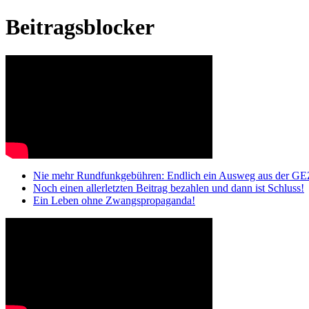
Beitragsblocker
Nie mehr Rundfunkgebühren: Endlich ein Ausweg aus der GE
Noch einen allerletzten Beitrag bezahlen und dann ist Schluss!
Ein Leben ohne Zwangspropaganda!