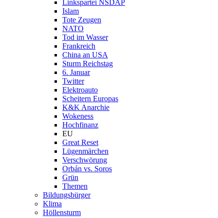
Linkspartei NSDAP
Islam
Tote Zeugen
NATO
Tod im Wasser
Frankreich
China an USA
Sturm Reichstag
6. Januar
Twitter
Elektroauto
Scheitern Europas
K&K Anarchie
Wokeness
Hochfinanz
EU
Great Reset
Lügenmärchen
Verschwörung
Orbán vs. Soros
Grün
Themen
Bildungsbürger
Klima
Höllensturm