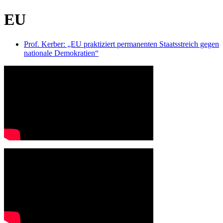
EU
Prof. Kerber: „EU praktiziert permanenten Staatsstreich gegen
nationale Demokratien“