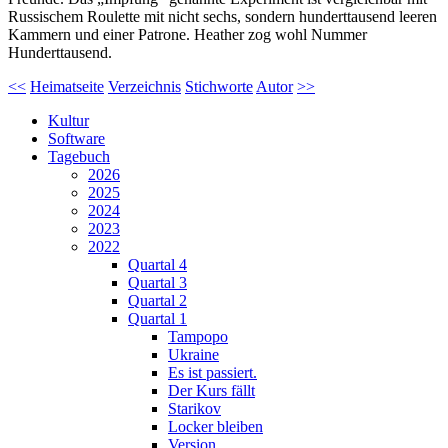
Russischem Roulette mit nicht sechs, sondern hunderttausend leeren
Kammern und einer Patrone. Heather zog wohl Nummer
Hunderttausend.
<<
Heimatseite
Verzeichnis
Stichworte
Autor
>>
Kultur
Software
Tagebuch
2026
2025
2024
2023
2022
Quartal 4
Quartal 3
Quartal 2
Quartal 1
Tampopo
Ukraine
Es ist passiert.
Der Kurs fällt
Starikov
Locker bleiben
Version