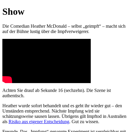
Show
Die
Comedian
Heather McDonald – selbst „geimpft“ – macht sich
auf der Bühne lustig über die Impfverweigerer.
Achten Sie drauf ab Sekunde 16 (sechzehn). Die Szene ist
authentisch.
Heather wurde sofort behandelt und es geht ihr wieder gut – den
Umständen entsprechend. Nächste Impfung wird sie
schätzungsweise sausen lassen.
Übrigens gilt Impftod in Australien
als
Risiko aus eigener Entscheidung
. Gut zu wissen.
Freunde. Das „Impfung“ genannte Experiment ist vergleichbar mit