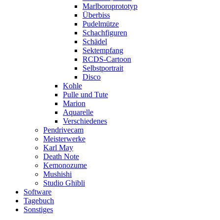
Marlboroprototyp
Überbiss
Pudelmütze
Schachfiguren
Schädel
Sektempfang
RCDS-Cartoon
Selbstportrait
Disco
Kohle
Pulle und Tute
Marion
Aquarelle
Verschiedenes
Pendrivecam
Meisterwerke
Karl May
Death Note
Kemonozume
Mushishi
Studio Ghibli
Software
Tagebuch
Sonstiges