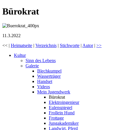
Bürokrat
11.3.2022
<< |
Heimatseite
|
Verzeichnis
|
Stichworte
|
Autor
|
>>
Kultur
Sinn des Lebens
Galerie
Blechkumpel
Wasserträger
Handset
Videos
Mein Jugendwerk
Bürokrat
Elektroingenieur
Eulenspiegel
Frollein Hund
Frottage
Jungakademiker
Landwirt, Pferd