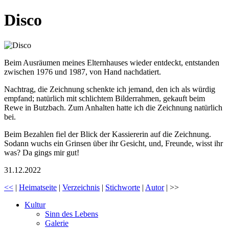
Disco
Beim Ausräumen meines Elternhauses wieder entdeckt, entstanden
zwischen 1976 und 1987, von Hand nachdatiert.
Nachtrag, die Zeichnung schenkte ich jemand, den ich als würdig
empfand; natürlich mit schlichtem Bilderrahmen, gekauft beim
Rewe in Butzbach. Zum Anhalten hatte ich die Zeichnung natürlich
bei.
Beim Bezahlen fiel der Blick der Kassiererin auf die Zeichnung.
Sodann wuchs ein Grinsen über ihr Gesicht, und, Freunde, wisst ihr
was? Da gings mir gut!
31.12.2022
<<
|
Heimatseite
|
Verzeichnis
|
Stichworte
|
Autor
| >>
Kultur
Sinn des Lebens
Galerie