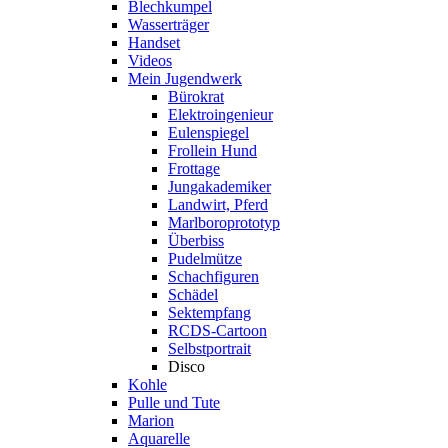
Blechkumpel
Wasserträger
Handset
Videos
Mein Jugendwerk
Bürokrat
Elektroingenieur
Eulenspiegel
Frollein Hund
Frottage
Jungakademiker
Landwirt, Pferd
Marlboroprototyp
Überbiss
Pudelmütze
Schachfiguren
Schädel
Sektempfang
RCDS-Cartoon
Selbstportrait
Disco
Kohle
Pulle und Tute
Marion
Aquarelle