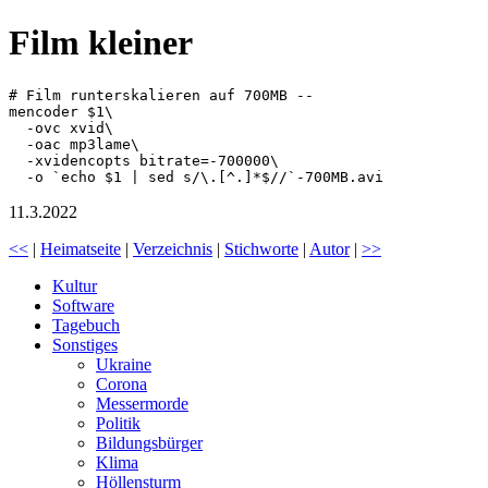
Film kleiner
# Film runterskalieren auf 700MB --

mencoder $1\

  -ovc xvid\

  -oac mp3lame\

  -xvidencopts bitrate=-700000\

11.3.2022
<<
|
Heimatseite
|
Verzeichnis
|
Stichworte
|
Autor
|
>>
Kultur
Software
Tagebuch
Sonstiges
Ukraine
Corona
Messermorde
Politik
Bildungsbürger
Klima
Höllensturm