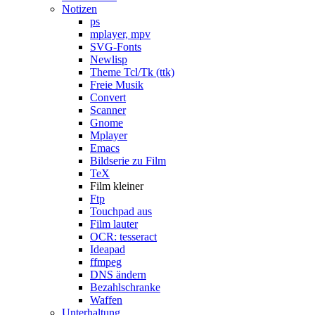
Notizen
ps
mplayer, mpv
SVG-Fonts
Newlisp
Theme Tcl/Tk (ttk)
Freie Musik
Convert
Scanner
Gnome
Mplayer
Emacs
Bildserie zu Film
TeX
Film kleiner
Ftp
Touchpad aus
Film lauter
OCR: tesseract
Ideapad
ffmpeg
DNS ändern
Bezahlschranke
Waffen
Unterhaltung