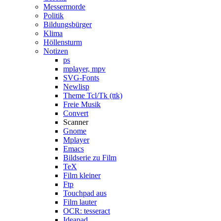
Messermorde
Politik
Bildungsbürger
Klima
Höllensturm
Notizen
ps
mplayer, mpv
SVG-Fonts
Newlisp
Theme Tcl/Tk (ttk)
Freie Musik
Convert
Scanner
Gnome
Mplayer
Emacs
Bildserie zu Film
TeX
Film kleiner
Ftp
Touchpad aus
Film lauter
OCR: tesseract
Ideapad