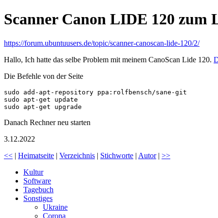
Scanner Canon LIDE 120 zum L
https://forum.ubuntuusers.de/topic/scanner-canoscan-lide-120/2/
Hallo, Ich hatte das selbe Problem mit meinem CanoScan Lide 120.
D
Die Befehle von der Seite
sudo add-apt-repository ppa:rolfbensch/sane-git

sudo apt-get update

Danach Rechner neu starten
3.12.2022
<<
|
Heimatseite
|
Verzeichnis
|
Stichworte
|
Autor
|
>>
Kultur
Software
Tagebuch
Sonstiges
Ukraine
Corona