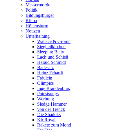
Messermorde
Politik
Bildungsbürger
Klima
Höllensturm
Notizen
Unterhaltung
Wallace & Gromit
Siegheilkirchen
Sleeping Betty
Lach und Schieß
Harald Schmidt
Badesalz
Heinz Erhardt
Fräulein
Olimpics
Inge Brandenburg
Potestsongs
Werbung
Sledge Hammer
von der Trenck
Die Shadoks
Kir Royal
Rakete zum Mond