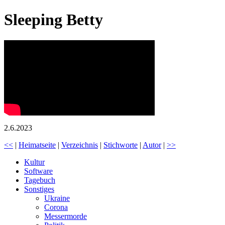
Sleeping Betty
2.6.2023
<<
|
Heimatseite
|
Verzeichnis
|
Stichworte
|
Autor
|
>>
Kultur
Software
Tagebuch
Sonstiges
Ukraine
Corona
Messermorde