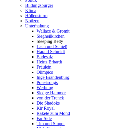
Politik
Bildungsbürger
Klima
Höllensturm
Notizen
Unterhaltung
Wallace & Gromit
Siegheilkirchen
Sleeping Betty
Lach und Schieß
Harald Schmidt
Badesalz
Heinz Erhardt
Fräulein
Olimpics
Inge Brandenburg
Potestsongs
Werbung
Sledge Hammer
von der Trenck
Die Shadoks
Kir Royal
Rakete zum Mond
Far Side
Tim und Stuppi