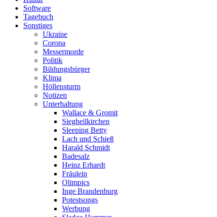
Software
Tagebuch
Sonstiges
Ukraine
Corona
Messermorde
Politik
Bildungsbürger
Klima
Höllensturm
Notizen
Unterhaltung
Wallace & Gromit
Siegheilkirchen
Sleeping Betty
Lach und Schieß
Harald Schmidt
Badesalz
Heinz Erhardt
Fräulein
Olimpics
Inge Brandenburg
Potestsongs
Werbung