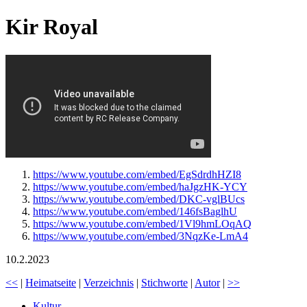
Kir Royal
https://www.youtube.com/embed/EgSdrdhHZI8
https://www.youtube.com/embed/haJgzHK-YCY
https://www.youtube.com/embed/DKC-vglBUcs
https://www.youtube.com/embed/146fsBaglhU
https://www.youtube.com/embed/1Vl9hmLOqAQ
https://www.youtube.com/embed/3NqzKe-LmA4
10.2.2023
<<
|
Heimatseite
|
Verzeichnis
|
Stichworte
|
Autor
|
>>
Kultur