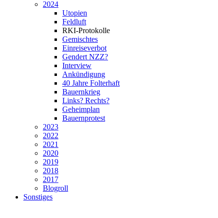
2024
Utopien
Feldluft
RKI-Protokolle
Gemischtes
Einreiseverbot
Gendert NZZ?
Interview
Ankündigung
40 Jahre Folterhaft
Bauernkrieg
Links? Rechts?
Geheimplan
Bauernprotest
2023
2022
2021
2020
2019
2018
2017
Blogroll
Sonstiges