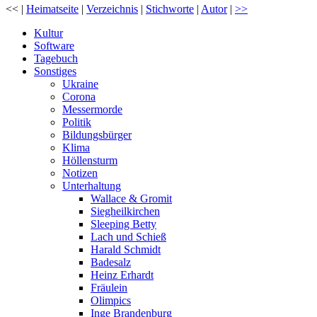
<< |
Heimatseite
|
Verzeichnis
|
Stichworte
|
Autor
|
>>
Kultur
Software
Tagebuch
Sonstiges
Ukraine
Corona
Messermorde
Politik
Bildungsbürger
Klima
Höllensturm
Notizen
Unterhaltung
Wallace & Gromit
Siegheilkirchen
Sleeping Betty
Lach und Schieß
Harald Schmidt
Badesalz
Heinz Erhardt
Fräulein
Olimpics
Inge Brandenburg