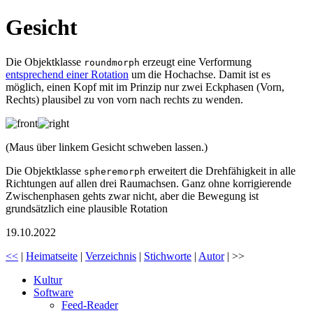
Gesicht
Die Objektklasse
erzeugt eine Verformung
roundmorph
entsprechend einer Rotation
um die Hochachse. Damit ist es
möglich, einen Kopf mit im Prinzip nur zwei Eckphasen (Vorn,
Rechts) plausibel zu von vorn nach rechts zu wenden.
(Maus über linkem Gesicht schweben lassen.)
Die Objektklasse
erweitert die Drehfähigkeit in alle
spheremorph
Richtungen auf allen drei Raumachsen. Ganz ohne korrigierende
Zwischenphasen gehts zwar nicht, aber die Bewegung ist
grundsätzlich eine plausible Rotation
19.10.2022
<<
|
Heimatseite
|
Verzeichnis
|
Stichworte
|
Autor
| >>
Kultur
Software
Feed-Reader