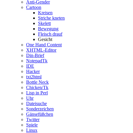
Anti-Gender
Cartoon
Kreisen
Striche kneten
Skelett
Bewegung
Fleisch drauf
Gesicht
One Hand Content
XHTML-Editor
Din-Brief
NotepadTk
IDE
Hacker
txt2html
Bottle Neck
Chicken/Tk
Lisp in Perl
Uhr
Dateisuche
Sonderzeichen
Gänsefüßchen
Twitter
Spiele
Linux