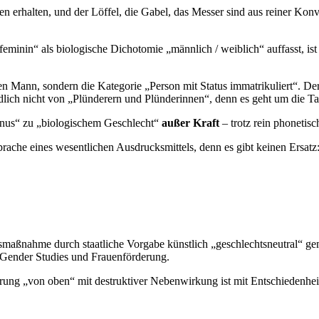
n erhalten, und der Löffel, die Gabel, das Messer sind aus reiner Kon
eminin“ als biologische Dichotomie „männlich / weiblich“ auffasst, is
n Mann, sondern die Kategorie „Person mit Status immatrikuliert“. Der
dlich nicht von „Plünderern und Plünderinnen“, denn es geht um die Ta
nus“ zu „biologischem Geschlecht“
außer Kraft
– trotz rein phonetis
che eines wesentlichen Ausdrucksmittels, denn es gibt keinen Ersatz:
aßnahme durch staatliche Vorgabe künstlich „geschlechtsneutral“ gema
 Gender Studies und Frauenförderung.
erung „von oben“ mit destruktiver Nebenwirkung ist mit Entschiedenhei