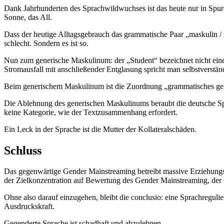
Dank Jahrhunderten des Sprachwildwuchses ist das heute nur in Spure
Sonne, das All.
Dass der heutige Alltagsgebrauch das grammatische Paar „maskulin / f
schlecht. Sondern es ist so.
Nun zum generische Maskulinum: der „Student“ bezeichnet nicht eine
Stromausfall mit anschließender Entglasung spricht man selbstverstän
Beim generischem Maskulinum ist die Zuordnung „grammatisches ge
Die Ablehnung des generischen Maskulinums beraubt die deutsche Spra
keine Kategorie, wie der Textzusammenhang erfordert.
Ein Leck in der Sprache ist die Mutter der Kollateralschäden.
Schluss
Das gegenwärtige Gender Mainstreaming betreibt massive Erziehungsm
der Zielkonzentration auf Bewertung des Gender Mainstreaming, der
Ohne also darauf einzugehen, bleibt die conclusio: eine Sprachreguli
Ausdruckskraft.
Gegenderte Sprache ist schadhaft und abzulehnen.