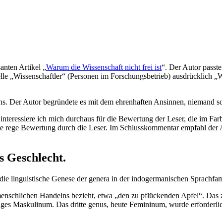
anten Artikel „
Warum die Wissenschaft nicht frei ist
“. Der Autor passt
lle „Wissenschaftler“ (Personen im Forschungsbetrieb) ausdrücklich „W
. Der Autor begründete es mit dem ehrenhaften Ansinnen, niemand soll
eressiere ich mich durchaus für die Bewertung der Leser, die im Farbfe
 rege Bewertung durch die Leser. Im Schlusskommentar empfahl der A
s Geschlecht.
die linguistische Genese der genera in der indogermanischen Sprachfami
menschlichen Handelns bezieht, etwa „den zu pflückenden Apfel“. Das z
ges Maskulinum. Das dritte genus, heute Femininum, wurde erforderlic