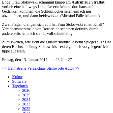
Ende. Frau Stokowski schrammt knapp am
Aufruf zur Straftat
vorbei: eine halbwegs labile Leserin könnte durchaus auf den
Gedanken kommen, die Schlupflöcher seien einfach nur
abzudichten, und dann heidewitzka. (Mir sind Fälle bekannt.)
Zwei Fragen drängen sich auf: hat Frau Stokowski einen Knall?
Verhaltensmerkmale von Borderline scheinen definitiv durch;
andererseits halte ich sie für voll schuldfähig.
Zum zweiten, wie sieht die Qualitätskontrolle beim Spiegel aus? Hat
deren Rechtsabteilung Stokowskis Text eigentlich vorgelegen? Ich
tippe auf Nein.
Freitag, den 13. Januar 2017, um 23 Uhr 27
<<
Heimatseite
Verzeichnis
Stichworte
Autor
>>
Kultur
Software
Tagebuch
2026
2025
2024
2023
2022