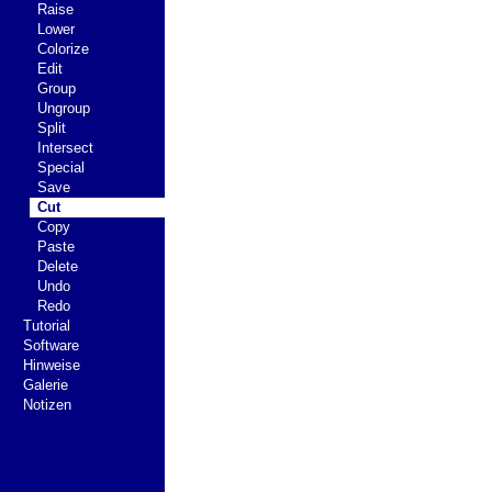
Raise
Lower
Colorize
Edit
Group
Ungroup
Split
Intersect
Special
Save
Cut
Copy
Paste
Delete
Undo
Redo
Tutorial
Software
Hinweise
Galerie
Notizen