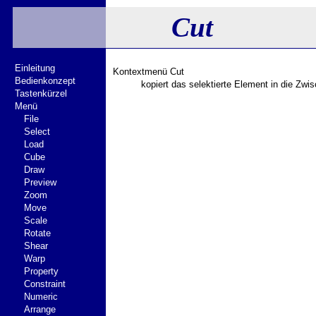
Cut
Einleitung
Kontextmenü Cut
Bedienkonzept
kopiert das selektierte Element in die Zwi
Tastenkürzel
Menü
File
Select
Load
Cube
Draw
Preview
Zoom
Move
Scale
Rotate
Shear
Warp
Property
Constraint
Numeric
Arrange