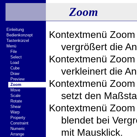
Zoom
Einleitung
Kontextmenü Zoom 
Bedienkonzept
Tastenkürzel
vergrößert die An
Menü
File
Kontextmenü Zoom 
Select
Load
Cube
verkleinert die An
Draw
Preview
Kontextmenü Zoom –
Zoom
Move
setzt den Maßsta
Scale
Rotate
Kontextmenü Zoom –
Shear
Warp
blendet bei Verg
Property
Constraint
Numeric
mit Mausklick.
Arrange