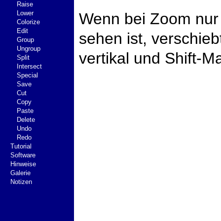
Raise
Lower
Wenn bei Zoom nur 
Colorize
Edit
sehen ist, verschie
Group
Ungroup
vertikal und Shift-M
Split
Intersect
Special
Save
Cut
Copy
Paste
Delete
Undo
Redo
Tutorial
Software
Hinweise
Galerie
Notizen