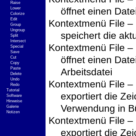
Raise
Lower
öffnet einen Date
Colorize
Edit
Kontextmenü File –
Group
Ungroup
speichert die aktu
Split
Intersect
Kontextmenü File –
Special
Save
öffnet einen Dat
Cut
Copy
Paste
Arbeitsdatei
Delete
Undo
Kontextmenü File – 
Redo
Tutorial
exportiert die Ze
Software
Hinweise
Verwendung in B
Galerie
Notizen
Kontextmenü File –
exportiert die Ze