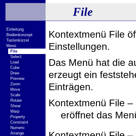
File
Einleitung
Kontextmenü File ö
Bedienkonzept
Tastenkürzel
Einstellungen.
Menü
File
Select
Das Menü hat die au
Load
Cube
erzeugt ein festste
Draw
Preview
Einträgen.
Zoom
Move
Scale
Kontextmenü File – 
Rotate
Shear
Warp
eröffnet das Men
Property
Constraint
Numeric
Kontextmenü File –
Arrange