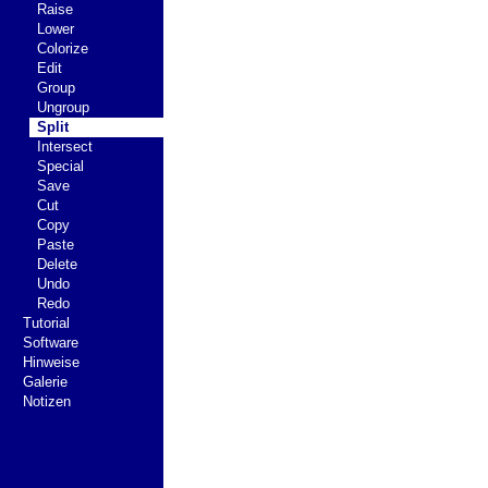
Raise
Lower
Colorize
Edit
Group
Ungroup
Split
Intersect
Special
Save
Cut
Copy
Paste
Delete
Undo
Redo
Tutorial
Software
Hinweise
Galerie
Notizen