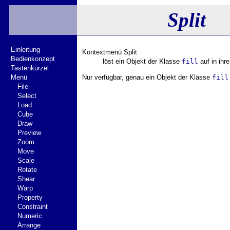
Split
Einleitung
Kontextmenü Split
Bedienkonzept
löst ein Objekt der Klasse
fill
auf in ihr
Tastenkürzel
Menü
Nur verfügbar, genau ein Objekt der Klasse
fill
File
Select
Load
Cube
Draw
Preview
Zoom
Move
Scale
Rotate
Shear
Warp
Property
Constraint
Numeric
Arrange