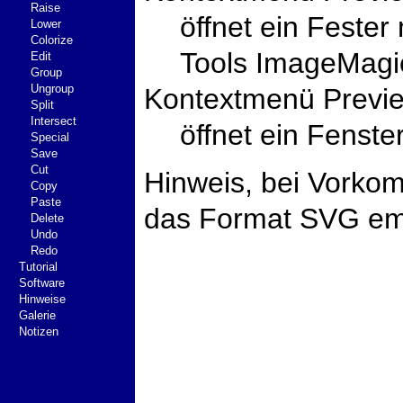
Raise
öffnet ein Feste
Lower
Colorize
Tools ImageMagi
Edit
Group
Ungroup
Kontextmenü Previe
Split
Intersect
öffnet ein Fenst
Special
Save
Cut
Hinweis, bei Vorko
Copy
Paste
das Format SVG em
Delete
Undo
Redo
Tutorial
Software
Hinweise
Galerie
Notizen