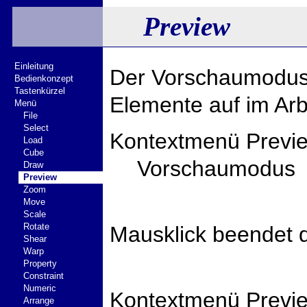
Preview
Einleitung
Der Vorschaumodus
Bedienkonzept
Tastenkürzel
Elemente auf im Arb
Menü
File
Select
Kontextmenü Previ
Load
Cube
Vorschaumodus
Draw
Preview
Zoom
Move
Scale
Rotate
Mausklick beendet 
Shear
Warp
Property
Constraint
Numeric
Kontextmenü Previ
Arrange