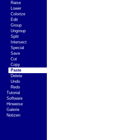
Raise
Lower
Colorize
Edit
Group
Ungroup
Split
Intersect
Special
Save
Cut
Copy
Paste
Delete
Undo
Redo
Tutorial
Software
Hinweise
Galerie
Notizen