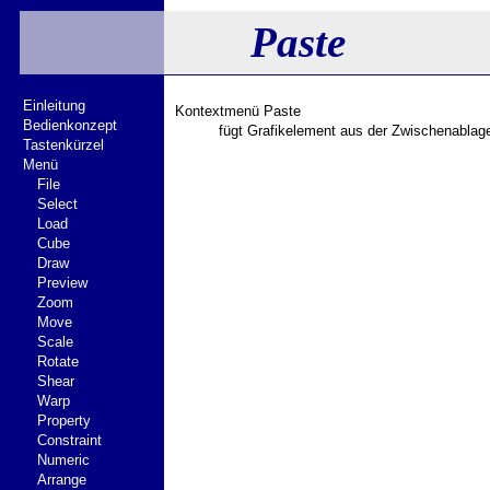
Paste
Einleitung
Kontextmenü Paste
Bedienkonzept
fügt Grafikelement aus der Zwischenablage
Tastenkürzel
Menü
File
Select
Load
Cube
Draw
Preview
Zoom
Move
Scale
Rotate
Shear
Warp
Property
Constraint
Numeric
Arrange