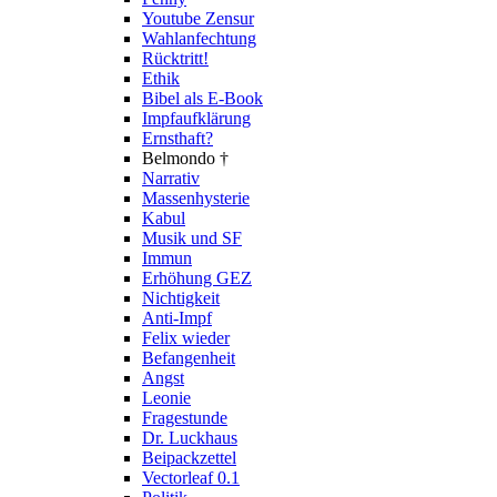
Youtube Zensur
Wahlanfechtung
Rücktritt!
Ethik
Bibel als E-Book
Impfaufklärung
Ernsthaft?
Belmondo †
Narrativ
Massenhysterie
Kabul
Musik und SF
Immun
Erhöhung GEZ
Nichtigkeit
Anti-Impf
Felix wieder
Befangenheit
Angst
Leonie
Fragestunde
Dr. Luckhaus
Beipackzettel
Vectorleaf 0.1