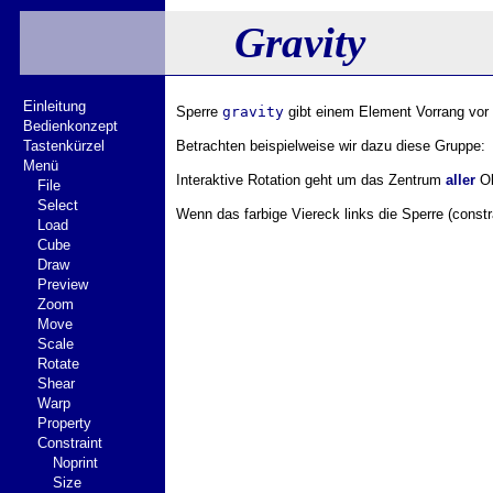
Gravity
Einleitung
Sperre
gravity
gibt einem Element Vorrang vor
Bedienkonzept
Tastenkürzel
Betrachten beispielweise wir dazu diese Gruppe:
Menü
Interaktive Rotation geht um das Zentrum
aller
Ob
File
Select
Wenn das farbige Viereck links die Sperre (constr
Load
Cube
Draw
Preview
Zoom
Move
Scale
Rotate
Shear
Warp
Property
Constraint
Noprint
Size