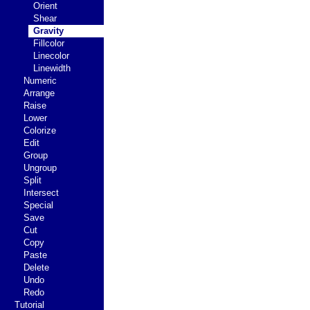
Orient
Shear
Gravity
Fillcolor
Linecolor
Linewidth
Numeric
Arrange
Raise
Lower
Colorize
Edit
Group
Ungroup
Split
Intersect
Special
Save
Cut
Copy
Paste
Delete
Undo
Redo
Tutorial